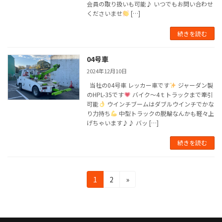
会員の取り扱いも可能♪ いつでもお問い合わせ
くださいませ
[…]
続きを読む
04号車
2024年12月10日
当社の04号車 レッカー車です
ジャーダン製
のHPL-35です
バイク～4ｔトラックまで牽引
可能
ウインチブームはダブルウインチでかな
り力持ち
中型トラックの脱輪なんかも軽々上
げちゃいます♪♪ バッ […]
続きを読む
投
固
固
1
2
»
定
定
稿
ペ
ペ
の
ー
ー
ジ
ジ