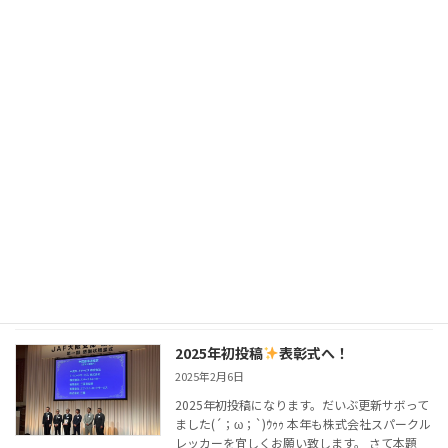
JAF大阪支部からの表彰・２月はJAF本部から表
彰でした！！ ２０２５年も前年を上回るよう
[…]
続きを読む
代表の独り言・・・
2025年3月16日
3月に入り花粉の影響で鼻水が止まりません
～ 毎年この時期は辛い日々です・・・ 電話の
際、鼻声で申し訳ございません(T_T)/~~~ そん
な事はさておき、 １月に行われた大阪支部の表
彰式での感謝状頂きました
[…]
続きを読む
2025年初投稿
表彰式へ！
2025年2月6日
2025年初投稿になります。だいぶ更新サボって
ました(´；ω；`)ｳｩｩ 本年も株式会社スパークル
レッカーを宜しくお願い致します。 さて本題